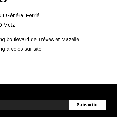
u Général Ferrié
0 Metz
ng boulevard de Trêves et Mazelle
ng à vélos sur site
Subscribe