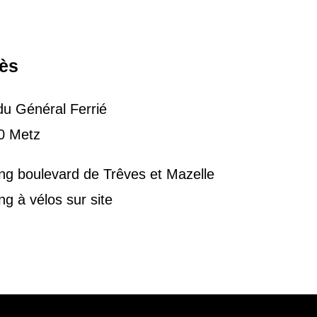
ès
u Général Ferrié
0 Metz
ng boulevard de Trêves et Mazelle
ng à vélos sur site